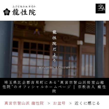
埼玉県比企郡吉見町にある”真言宗智山派岩室山龍
性院”のオフィシャルホームページ | 宗教法人 龍性
院
真言宗智山派 龍性院
お盆号
近くに感じる