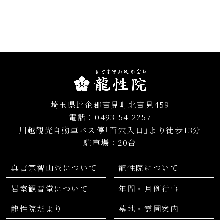
令和元年7月
(1)
平成30年7月
(1)
平成29年7月
(1)
平成28年7月
(1)
平成27年7月
(1)
平成26年8月
(1)
埼玉県比企郡吉見町北吉見459
電話：0493-54-2257
川越観光自動車バス停｢百穴入口｣より徒歩13分
駐車場：20台
真言宗智山派について
龍性院について
岩室観音堂について
年間・月例行事
龍性院だより
墓地・霊園案内