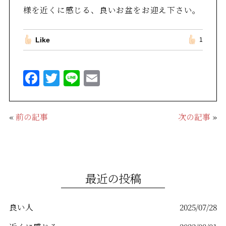
様を近くに感じる、良いお盆をお迎え下さい。
Like
1
F
T
Li
E
a
w
n
m
c
it
e
ai
«
前の記事
次の記事
»
e
te
l
b
r
o
o
最近の投稿
k
良い人
2025/07/28