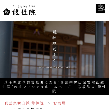
埼玉県比企郡吉見町にある”真言宗智山派岩室山龍
性院”のオフィシャルホームページ | 宗教法人 龍性
院
真言宗智山派 龍性院
お盆号