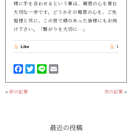
様に手を合わせるという事は、報恩の心を育む
大切な一歩です。どうかその報恩の心を、ご先
祖様と共に、この世で縁のあった皆様にもお向
け下さい。「繋がりを大切に…」
Like
1
F
T
Li
E
a
w
n
m
c
it
e
ai
«
前の記事
次の記事
»
e
te
l
b
r
o
o
最近の投稿