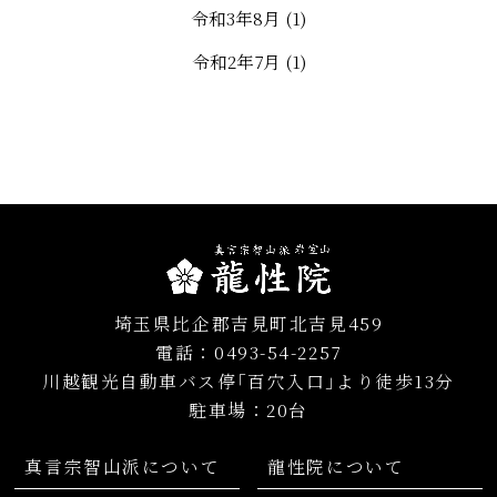
令和3年8月
(1)
令和2年7月
(1)
令和元年7月
(1)
平成30年7月
(1)
平成29年7月
(1)
平成28年7月
(1)
平成27年7月
(1)
平成26年8月
(1)
埼玉県比企郡吉見町北吉見459
電話：0493-54-2257
川越観光自動車バス停｢百穴入口｣より徒歩13分
駐車場：20台
真言宗智山派について
龍性院について