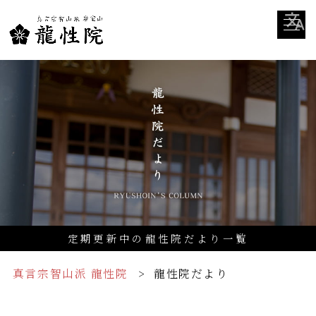
定期更新中の龍性院だより一覧
真言宗智山派 龍性院
龍性院だより