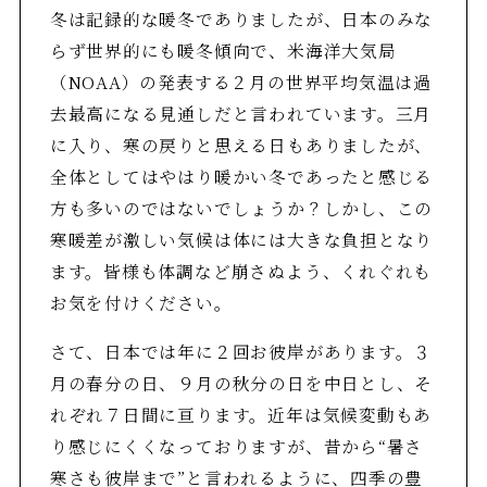
冬は記録的な暖冬でありましたが、日本のみな
らず世界的にも暖冬傾向で、米海洋大気局
（NOAA）の発表する２月の世界平均気温は過
去最高になる見通しだと言われています。三月
に入り、寒の戻りと思える日もありましたが、
全体としてはやはり暖かい冬であったと感じる
方も多いのではないでしょうか？しかし、この
寒暖差が激しい気候は体には大きな負担となり
ます。皆様も体調など崩さぬよう、くれぐれも
お気を付けください。
さて、日本では年に２回お彼岸があります。３
月の春分の日、９月の秋分の日を中日とし、そ
れぞれ７日間に亘ります。近年は気候変動もあ
り感じにくくなっておりますが、昔から“暑さ
寒さも彼岸まで”と言われるように、四季の豊