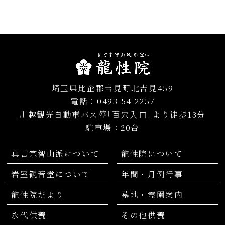
令和5年8月
(1)
令和5年3月
(1)
令和5年1月
(1)
令和4年12月
(1)
令和4年3月
(1)
埼玉県比企郡吉見町北吉見459
電話：0493-54-2257
令和4年1月
(1)
川越観光自動車バス停｢百穴入口｣より徒歩13分
令和3年8月
(1)
駐車場：20台
令和3年3月
(1)
真言宗智山派について
龍性院について
令和3年1月
(1)
岩室観音堂について
年間・月例行事
令和2年7月
(1)
龍性院だより
墓地・霊園案内
令和2年3月
(1)
永代供養
その他供養
令和2年1月
(1)