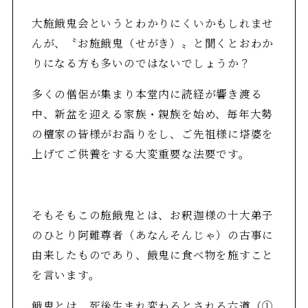
大施餓鬼会というとわかりにくいかもしれませ
んが、〝お施餓鬼（せがき）〟と聞くとおわか
りになる方も多いのではないでしょうか？
多くの僧侶が集まり本堂内に読経が響き渡る
中、新盆を迎える家族・親族を始め、毎年大勢
の檀家の皆様がお詣りをし、ご先祖様に塔婆を
上げてご供養をする大変重要な法要です。
そもそもこの施餓鬼とは、お釈迦様の十大弟子
のひとり阿難尊者（あなんそんじゃ）の古事に
由来したものであり、餓鬼に食べ物を施すこと
を言います。
餓鬼とは、死後生まれ変わるとされる六道（①