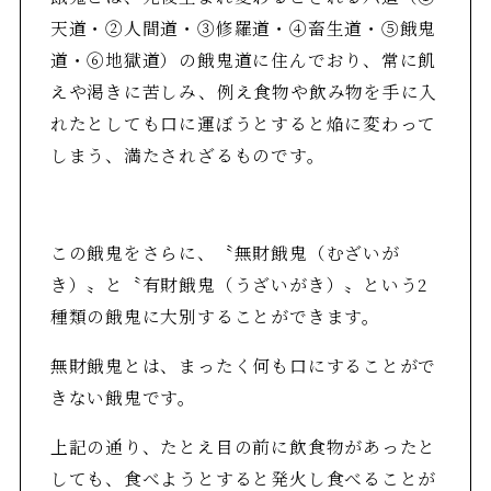
天道・②人間道・③修羅道・④畜生道・⑤餓鬼
道・⑥地獄道）の餓鬼道に住んでおり、常に飢
えや渇きに苦しみ、例え食物や飲み物を手に入
れたとしても口に運ぼうとすると焔に変わって
しまう、満たされざるものです。
この餓鬼をさらに、〝無財餓鬼（むざいが
き）〟と〝有財餓鬼（うざいがき）〟という2
種類の餓鬼に大別することができます。
無財餓鬼とは、まったく何も口にすることがで
きない餓鬼です。
上記の通り、たとえ目の前に飲食物があったと
しても、食べようとすると発火し食べることが