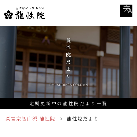
定期更新中の龍性院だより一覧
真言宗智山派 龍性院
龍性院だより