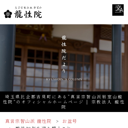
埼玉県比企郡吉見町にある”真言宗智山派岩室山龍
性院”のオフィシャルホームページ | 宗教法人 龍性
院
真言宗智山派 龍性院
お盆号