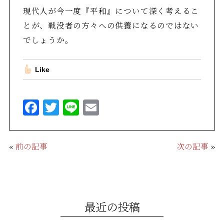
現代人が今一度『平和』について深く考えるこ
とが、戦没者の方々への供養になるのではない
でしょうか。
Like
F
T
Li
E
a
w
n
m
c
it
e
ai
«
前の記事
次の記事
»
e
te
l
b
r
o
o
最近の投稿
k