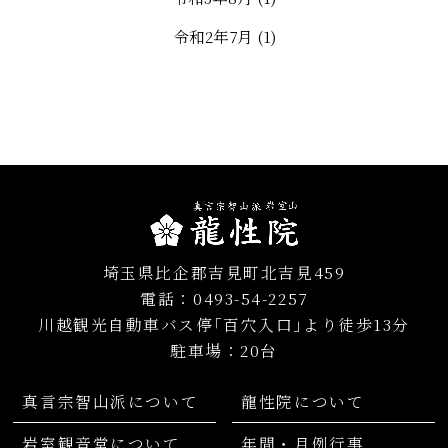
令和2年7月
(1)
令和元年7月
(1)
平成30年7月
(1)
平成29年7月
(1)
平成28年7月
(1)
平成27年7月
(1)
平成26年8月
(1)
埼玉県比企郡吉見町北吉見459
電話：0493-54-2257
川越観光自動車バス停｢百穴入口｣より徒歩13分
駐車場：20台
真言宗智山派について
龍性院について
岩室観音堂について
年間・月例行事