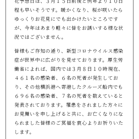
花予想日は、３月１５日前後と例年より１０日
程も早いそうです。暖かくなり、桜が咲いたら
ゆっくりお花見にでも出かけたいところです
が、今年はあまり軽々に皆をお誘いする様な状
況ではございません。
皆様もご存知の通り、新型コロナウイルス感染
症が世界中に広がりを見せております。厚生労
働省によれば、国内では３月８日１０時現在、
４６１名の感染者、６名の死者が発生してお
り、その他横浜港へ寄港したクルーズ船内でも
６９６名の感染者、７名の死者を数えていると
発表されております。罹患をされました方々に
お見舞いを申し上げると共に、お亡くなりにな
られました皆様のご冥福を衷心よりお祈りいた
します。