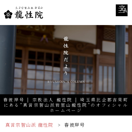
春彼岸号 | 宗教法人 龍性院 | 埼玉県比企郡吉見町
にある”真言宗智山派岩室山龍性院”のオフィシャル
ホームページ
真言宗智山派 龍性院
春彼岸号